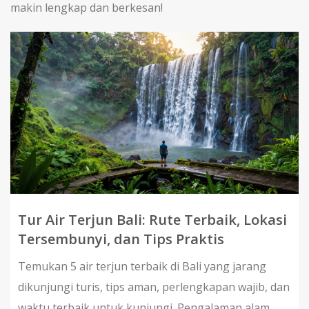
makin lengkap dan berkesan!
Tur Air Terjun Bali: Rute Terbaik, Lokasi
Tersembunyi, dan Tips Praktis
Temukan 5 air terjun terbaik di Bali yang jarang
dikunjungi turis, tips aman, perlengkapan wajib, dan
waktu terbaik untuk kunjungi. Pengalaman alam