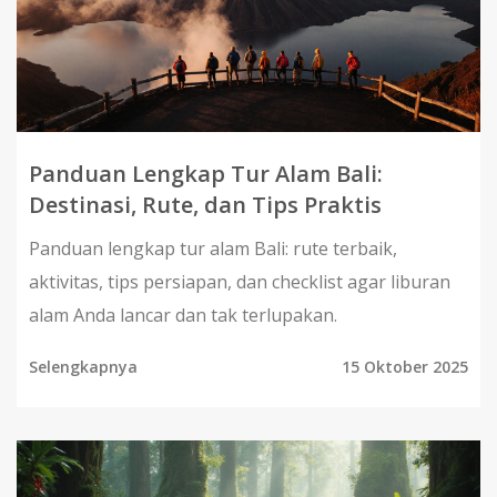
Panduan Lengkap Tur Alam Bali:
Destinasi, Rute, dan Tips Praktis
Panduan lengkap tur alam Bali: rute terbaik,
aktivitas, tips persiapan, dan checklist agar liburan
alam Anda lancar dan tak terlupakan.
Selengkapnya
15 Oktober 2025