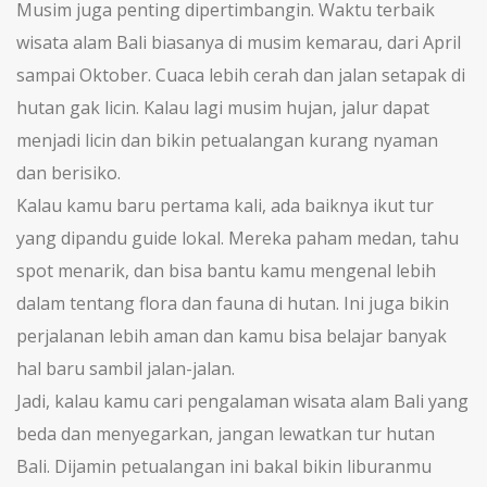
Musim juga penting dipertimbangin. Waktu terbaik
wisata alam Bali biasanya di musim kemarau, dari April
sampai Oktober. Cuaca lebih cerah dan jalan setapak di
hutan gak licin. Kalau lagi musim hujan, jalur dapat
menjadi licin dan bikin petualangan kurang nyaman
dan berisiko.
Kalau kamu baru pertama kali, ada baiknya ikut tur
yang dipandu guide lokal. Mereka paham medan, tahu
spot menarik, dan bisa bantu kamu mengenal lebih
dalam tentang flora dan fauna di hutan. Ini juga bikin
perjalanan lebih aman dan kamu bisa belajar banyak
hal baru sambil jalan-jalan.
Jadi, kalau kamu cari pengalaman wisata alam Bali yang
beda dan menyegarkan, jangan lewatkan tur hutan
Bali. Dijamin petualangan ini bakal bikin liburanmu