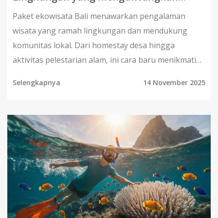
Lokal
Paket ekowisata Bali menawarkan pengalaman
wisata yang ramah lingkungan dan mendukung
komunitas lokal. Dari homestay desa hingga
aktivitas pelestarian alam, ini cara baru menikmati
Bali tanpa merusaknya.
Selengkapnya
14 November 2025