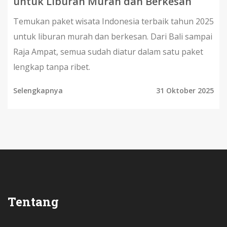
untuk Liburan Murah dan Berkesan
Temukan paket wisata Indonesia terbaik tahun 2025
untuk liburan murah dan berkesan. Dari Bali sampai
Raja Ampat, semua sudah diatur dalam satu paket
lengkap tanpa ribet.
Selengkapnya
31 Oktober 2025
Tentang