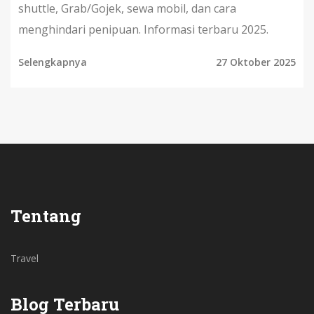
shuttle, Grab/Gojek, sewa mobil, dan cara
menghindari penipuan. Informasi terbaru 2025.
Selengkapnya
27 Oktober 2025
Tentang
Travel
Blog Terbaru