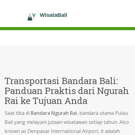
Transportasi Bandara Bali:
Panduan Praktis dari Ngurah
Rai ke Tujuan Anda
Saat tiba di
Bandara Ngurah Rai
,
bandara utama Pulau
Bali yang melayani jutaan wisatawan setiap tahun
. Also
known as
Denpasar International Airport
, it adalah