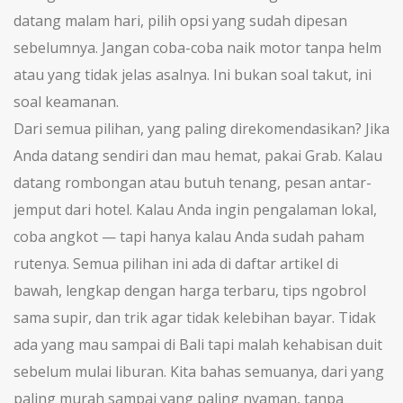
datang malam hari, pilih opsi yang sudah dipesan
sebelumnya. Jangan coba-coba naik motor tanpa helm
atau yang tidak jelas asalnya. Ini bukan soal takut, ini
soal keamanan.
Dari semua pilihan, yang paling direkomendasikan? Jika
Anda datang sendiri dan mau hemat, pakai Grab. Kalau
datang rombongan atau butuh tenang, pesan antar-
jemput dari hotel. Kalau Anda ingin pengalaman lokal,
coba angkot — tapi hanya kalau Anda sudah paham
rutenya. Semua pilihan ini ada di daftar artikel di
bawah, lengkap dengan harga terbaru, tips ngobrol
sama supir, dan trik agar tidak kelebihan bayar. Tidak
ada yang mau sampai di Bali tapi malah kehabisan duit
sebelum mulai liburan. Kita bahas semuanya, dari yang
paling murah sampai yang paling nyaman, tanpa