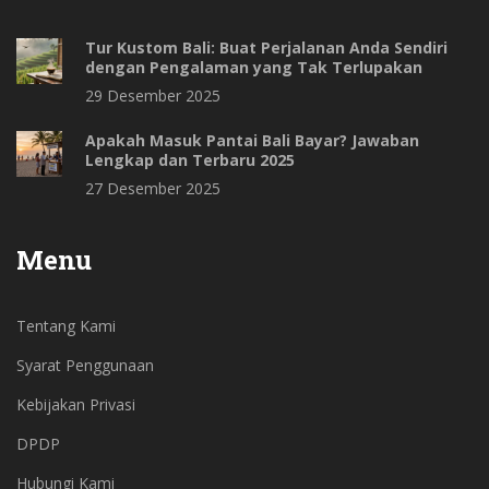
Tur Kustom Bali: Buat Perjalanan Anda Sendiri
dengan Pengalaman yang Tak Terlupakan
29 Desember 2025
Apakah Masuk Pantai Bali Bayar? Jawaban
Lengkap dan Terbaru 2025
27 Desember 2025
Menu
Tentang Kami
Syarat Penggunaan
Kebijakan Privasi
DPDP
Hubungi Kami