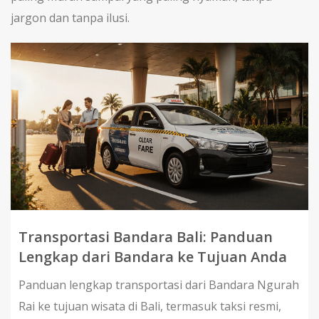
jargon dan tanpa ilusi.
Transportasi Bandara Bali: Panduan
Lengkap dari Bandara ke Tujuan Anda
Panduan lengkap transportasi dari Bandara Ngurah
Rai ke tujuan wisata di Bali, termasuk taksi resmi,