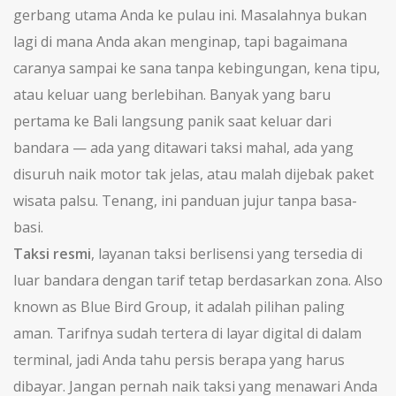
gerbang utama Anda ke pulau ini.
Masalahnya bukan
lagi di mana Anda akan menginap, tapi bagaimana
caranya sampai ke sana tanpa kebingungan, kena tipu,
atau keluar uang berlebihan. Banyak yang baru
pertama ke Bali langsung panik saat keluar dari
bandara — ada yang ditawari taksi mahal, ada yang
disuruh naik motor tak jelas, atau malah dijebak paket
wisata palsu. Tenang, ini panduan jujur tanpa basa-
basi.
Taksi resmi
,
layanan taksi berlisensi yang tersedia di
luar bandara dengan tarif tetap berdasarkan zona
. Also
known as
Blue Bird Group
, it adalah pilihan paling
aman. Tarifnya sudah tertera di layar digital di dalam
terminal, jadi Anda tahu persis berapa yang harus
dibayar. Jangan pernah naik taksi yang menawari Anda