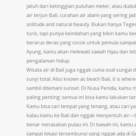
jatuh dari ketinggian puluhan meter, atau dudu
air terjun Bali
,
curahan air alami yang sering ja
solitude and natural beauty.
Bukan hanya Tegenu
turis, tapi punya keindahan yang bikin kamu ber
berarus deras yang cocok untuk pemula sampai 
Ayung, kamu akan melewati sawah hijau dan teb
pengalaman hidup.
Wisata air di Bali juga nggak cuma soal sungai d
sunyi total
. Also known as
beach Bali
, it is whe
sambil ditemani sunset. Di Nusa Penida, kamu ny
paling penting: semua ini bisa kamu lakukan ta
Kamu bisa cari tempat yang tenang, atau cari ya
kalau kamu ke Bali dan nggak menyentuh air—ba
benar merasakan pulau ini. Di bawah ini, kamu a
sampai lokasi tersembunyi yang nggak ada di G