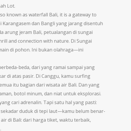
ah Lot.
Also known as
waterfall Bali
, it is a gateway to
 Karangasem dan Bangli yang jarang disentuh
ada
arung jeram Bali
,
petualangan di sungai
 thrill and connection with nature.
Di Sungai
ain di pohon. Ini bukan olahraga—ini
berbeda-beda, dari yang ramai sampai yang
r di atas pasir. Di Canggu, kamu surfing
mua itu bagian dari wisata air Bali. Dan yang
aman, botol minum, dan niat untuk eksplorasi.
ng cari adrenalin. Tapi satu hal yang pasti:
u sekadar duduk di tepi laut—kamu belum benar-
di Bali: dari harga tiket, waktu terbaik,
.