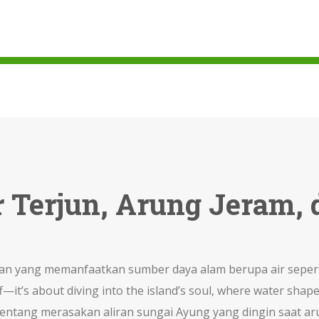
ir Terjun, Arung Jeram,
uran yang memanfaatkan sumber daya alam berupa air seperti 
off—it’s about diving into the island’s soul, where water shap
ni tentang merasakan aliran sungai Ayung yang dingin saat a