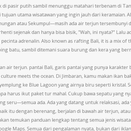
k di pasir putih sambil menunggu matahari terbenam di Tan
di tujuan utama wisatawan yang ingin jauh dari keramaian
. 
ngan atau Sekumpul—masih ada air terjun tersembunyi di
henti sejenak dan hanya bisa bisik, "Wah, ini nyata?" Lalu 
pecinta adrenalin
. Also known as
rafting Bali
, it is a mix of
ing batu, sambil ditemani suara burung dan kera yang berm
an air terjun.
pantai Bali
,
garis pantai yang punya karakter 
re culture meets the ocean.
Di Jimbaran, kamu makan ikan baka
emplung ke Blue Lagoon yang airnya biru seperti kristal. Se
npa harus ikut paket tur mahal. Cukup bawa sepatu yang ny
ng seru—semua ada. Ada yang datang untuk relaksasi, ada ya
ik itu dengan berenang, berjalan di bawah air terjun, ata
kan temukan panduan lengkap tentang semua jenis wisata air 
oogle Maps. Semua dari pengalaman nyata, bukan dari iklan