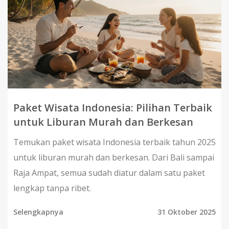
Paket Wisata Indonesia: Pilihan Terbaik
untuk Liburan Murah dan Berkesan
Temukan paket wisata Indonesia terbaik tahun 2025
untuk liburan murah dan berkesan. Dari Bali sampai
Raja Ampat, semua sudah diatur dalam satu paket
lengkap tanpa ribet.
Selengkapnya
31 Oktober 2025