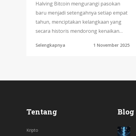
Halving Bitcoin mengurangi pasokan
baru menjadi setengahnya setiap empat
tahun, menciptakan kelangkaan yang
secara historis mendorong kenaikan
harga. Ini bukan jaminan, tapi faktor
Selengkapnya
1 November 2025
fundamental yang memengaruhi pasar
secara mendalam.
Tentang
Blog
Kripto