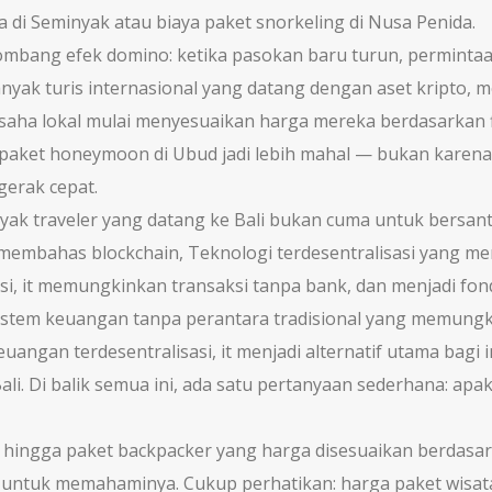
 di Seminyak atau biaya paket snorkeling di Nusa Penida.
lombang efek domino: ketika pasokan baru turun, permintaa
banyak turis internasional yang datang dengan aset kripto, m
saha lokal mulai menyesuaikan harga mereka berdasarkan fl
at paket honeymoon di Ubud jadi lebih mahal — bukan karena 
gerak cepat.
yak traveler yang datang ke Bali bukan cuma untuk bersant
g membahas
blockchain
,
Teknologi terdesentralisasi yang me
si
, it
memungkinkan transaksi tanpa bank, dan menjadi fond
istem keuangan tanpa perantara tradisional yang memungk
euangan terdesentralisasi
, it
menjadi alternatif utama bagi 
ali
.
Di balik semua ini, ada satu pertanyaan sederhana: apak
o, hingga paket backpacker yang harga disesuaikan berdasa
logi untuk memahaminya. Cukup perhatikan: harga paket wisat