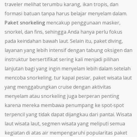
traveler melihat terumbu karang, ikan tropis, dan
formasi batuan tanpa harus belajar menyelam dalam
.
Paket snorkeling
mencakup penggunaan masker,
snorkel, dan fins, sehingga Anda hanya perlu fokus
pada keindahan bawah laut. Selain itu,
paket diving
,
layanan yang lebih intensif dengan tabung oksigen dan
instruktur bersertifikat
sering kali menjadi pilihan
lanjutan bagi yang ingin menyelam lebih dalam setelah
mencoba snorkeling.
tur kapal pesiar
,
paket wisata laut
yang menggabungkan cruise dengan aktivitas
menyelam atau snorkeling
juga berperan penting
karena mereka membawa penumpang ke spot‑spot
terpencil yang tidak dapat dijangkau dari pantai. Wisata
laut
wisata laut
,
segmen wisata yang meliputi semua
kegiatan di atas air
mempengaruhi popularitas paket