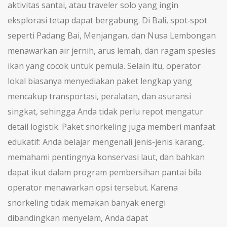
aktivitas santai, atau traveler solo yang ingin
eksplorasi tetap dapat bergabung. Di Bali, spot‑spot
seperti Padang Bai, Menjangan, dan Nusa Lembongan
menawarkan air jernih, arus lemah, dan ragam spesies
ikan yang cocok untuk pemula. Selain itu, operator
lokal biasanya menyediakan paket lengkap yang
mencakup transportasi, peralatan, dan asuransi
singkat, sehingga Anda tidak perlu repot mengatur
detail logistik. Paket snorkeling juga memberi manfaat
edukatif: Anda belajar mengenali jenis-jenis karang,
memahami pentingnya konservasi laut, dan bahkan
dapat ikut dalam program pembersihan pantai bila
operator menawarkan opsi tersebut. Karena
snorkeling tidak memakan banyak energi
dibandingkan menyelam, Anda dapat