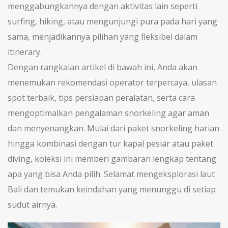
menggabungkannya dengan aktivitas lain seperti
surfing, hiking, atau mengunjungi pura pada hari yang
sama, menjadikannya pilihan yang fleksibel dalam
itinerary.
Dengan rangkaian artikel di bawah ini, Anda akan
menemukan rekomendasi operator terpercaya, ulasan
spot terbaik, tips persiapan peralatan, serta cara
mengoptimalkan pengalaman snorkeling agar aman
dan menyenangkan. Mulai dari paket snorkeling harian
hingga kombinasi dengan
tur kapal pesiar
atau
paket
diving
, koleksi ini memberi gambaran lengkap tentang
apa yang bisa Anda pilih. Selamat mengeksplorasi laut
Bali dan temukan keindahan yang menunggu di setiap
sudut airnya.