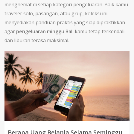
menghemat di setiap kategori pengeluaran. Baik kamu
traveler solo, pasangan, atau grup, koleksi ini
menyediakan panduan praktis yang siap dipraktikkan
agar
pengeluaran minggu Bali
kamu tetap terkendali
dan liburan terasa maksimal.
Berapa Uang Belanja Selama Seminggu