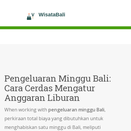
Pengeluaran Minggu Bali:
Cara Cerdas Mengatur
Anggaran Liburan
When working with
pengeluaran minggu Bali
,
perkiraan total biaya yang dibutuhkan untuk
menghabiskan satu minggu di Bali, meliputi