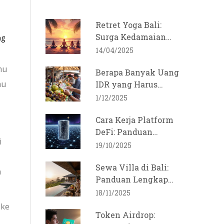
Retret Yoga Bali:
Surga Kedamaian
ng
untuk Jiwa
14/04/2025
mu
Berapa Banyak Uang
au
IDR yang Harus
Dibawa ke Bali?
1/12/2025
Panduan Praktis
Cara Kerja Platform
untuk Wisatawan
DeFi: Panduan
i
Lengkap 2025
19/10/2025
Sewa Villa di Bali:
h
Panduan Lengkap
untuk Liburan
18/11/2025
Nyaman dan Hemat
 ke
Token Airdrop: