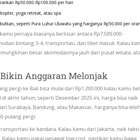
arankan Rp50.000-Rp100.000 per hari
ikopter, yoga retreat, atau spa
ebutkan, seperti Pura Luhur Uluwatu yang harganya Rp50.000 per ora
 kamu percaya biasanya berkisar antara Rp7.500.000-
odasi bintang 3-4, transportasi, dan tiket masuk. Kalau ka
- kemungkinan besar akomodasinya jauh dari pusat wisata, at
g Bikin Anggaran Melonjak
ang pergi ke Bali bisa mulai dari Rp1.200.000 kalau kamu bel
i di akhir tahun, seperti Desember 2025 ini, harga bisa naik
dari Surabaya, Bandung, atau Makassar, harganya bisa lebi
00 pulang pergi.
ransportasi ke bandara. Kalau kamu dari Jakarta, naik taksi
. Kalau kamu pakai pesawat low-cost, pastikan kamu bawa