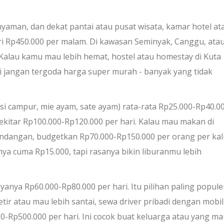
nyaman, dan dekat pantai atau pusat wisata, kamar hotel at
ari Rp450.000 per malam. Di kawasan Seminyak, Canggu, ata
Kalau kamu mau lebih hemat, hostel atau homestay di Kuta
i jangan tergoda harga super murah - banyak yang tidak
i campur, mie ayam, sate ayam) rata-rata Rp25.000-Rp40.0
 sekitar Rp100.000-Rp120.000 per hari. Kalau mau makan di
ndangan, budgetkan Rp70.000-Rp150.000 per orang per kali
ya cuma Rp15.000, tapi rasanya bikin liburanmu lebih
anya Rp60.000-Rp80.000 per hari. Itu pilihan paling popule
etir atau mau lebih santai, sewa driver pribadi dengan mobil
00-Rp500.000 per hari. Ini cocok buat keluarga atau yang m