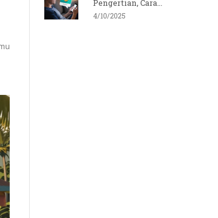
Pengertian, Cara
Klaim, Risiko, dan
4/10/2025
Tips Terbaru 2025
amu