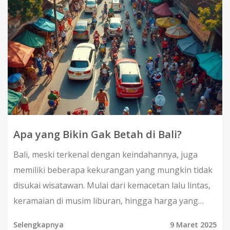
Apa yang Bikin Gak Betah di Bali?
Bali, meski terkenal dengan keindahannya, juga
memiliki beberapa kekurangan yang mungkin tidak
disukai wisatawan. Mulai dari kemacetan lalu lintas,
keramaian di musim liburan, hingga harga yang
kadang terlalu tinggi. Namun, mengenali hal-hal ini
Selengkapnya
9 Maret 2025