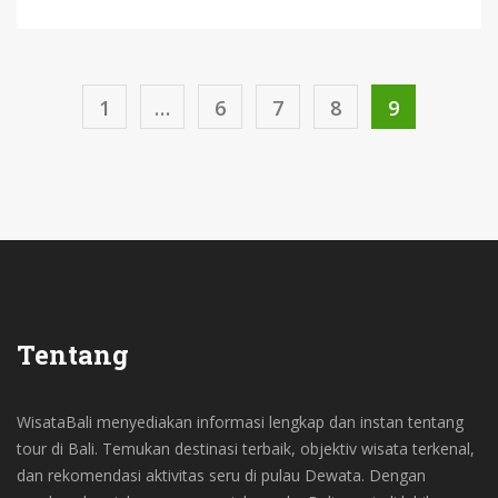
bisa membantu wisatawan mempersiapkan diri dan
tetap menikmati liburan. Dalam artikel ini, kita akan
menjelajahi beberapa aspek yang tidak disukai di
Bali dan bagaimana mengatasinya.
1
…
6
7
8
9
Tentang
WisataBali menyediakan informasi lengkap dan instan tentang
tour di Bali. Temukan destinasi terbaik, objektiv wisata terkenal,
dan rekomendasi aktivitas seru di pulau Dewata. Dengan