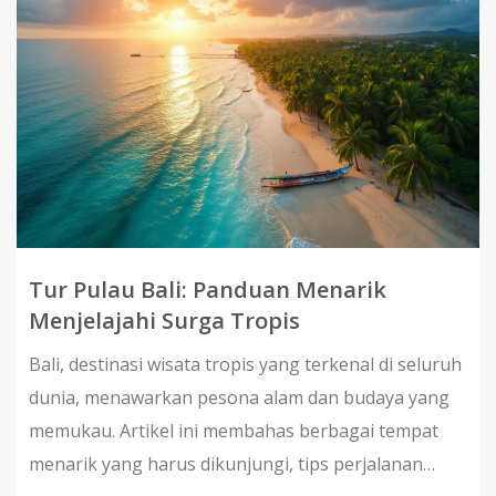
menemukan akomodasi yang terjangkau dan cara
cerdas berbelanja kebutuhan sehari-hari.
Tur Pulau Bali: Panduan Menarik
Menjelajahi Surga Tropis
Bali, destinasi wisata tropis yang terkenal di seluruh
dunia, menawarkan pesona alam dan budaya yang
memukau. Artikel ini membahas berbagai tempat
menarik yang harus dikunjungi, tips perjalanan