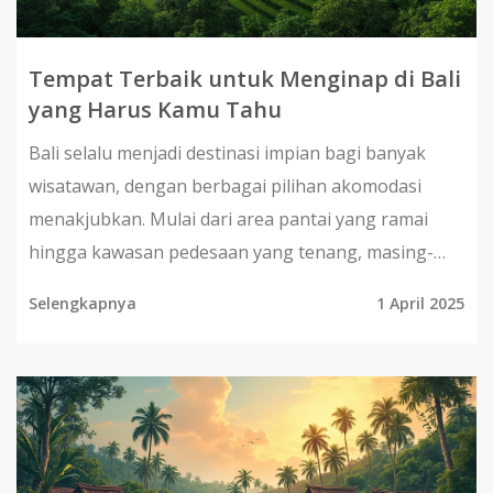
Tempat Terbaik untuk Menginap di Bali
yang Harus Kamu Tahu
Bali selalu menjadi destinasi impian bagi banyak
wisatawan, dengan berbagai pilihan akomodasi
menakjubkan. Mulai dari area pantai yang ramai
hingga kawasan pedesaan yang tenang, masing-
masing menawarkan pesona uniknya sendiri. Dalam
Selengkapnya
1 April 2025
artikel ini, kita akan menjelajahi bagian terbaik Bali
untuk menginap sesuai dengan preferensi dan
anggaran. Temukan rekomendasi menarik yang
dapat membuat liburanmu di Bali makin berkesan.